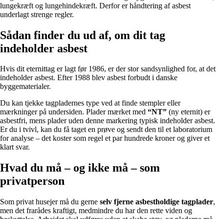
lungekræft og lungehindekræft. Derfor er håndtering af asbest
underlagt strenge regler.
Sådan finder du ud af, om dit tag
indeholder asbest
Hvis dit eternittag er lagt før 1986, er der stor sandsynlighed for, at det
indeholder asbest. Efter 1988 blev asbest forbudt i danske
byggematerialer.
Du kan tjekke tagpladernes type ved at finde stempler eller
mærkninger på undersiden. Plader mærket med
“NT”
(ny eternit) er
asbestfri, mens plader uden denne markering typisk indeholder asbest.
Er du i tvivl, kan du få taget en prøve og sendt den til et laboratorium
for analyse – det koster som regel et par hundrede kroner og giver et
klart svar.
Hvad du må – og ikke må – som
privatperson
Som privat husejer må du gerne
selv fjerne asbestholdige tagplader
,
men det frarådes kraftigt, medmindre du har den rette viden og