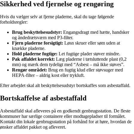
Sikkerhed ved fjernelse og rengøring
Hvis du vælger selv at fjerne pladerne, skal du tage følgende
forholdsregler:
Brug beskyttelsesudstyr:
Engangsdragt med hætte, handsker
og åndedrætsværn med P3-filter.
Fjern pladerne forsigtigt:
Løsn skruer eller søm uden at
knække pladerne.
Hold pladerne fugtige:
Let fugtige plader støver mindre.
Pak affaldet korrekt:
Læg pladerne i tætsluttende plast (0,2
mm) og mærk dem tydeligt med “Asbest – må ikke støves”.
Rengør området:
Brug en fugtig klud eller støvsuger med
HEPA-filter – aldrig kost eller trykluft.
Efter arbejdet skal alt beskyttelsesudstyr bortskaffes som asbestaffald.
Bortskaffelse af asbestaffald
Asbestaffald skal afleveres på en godkendt genbrugsstation. De fleste
kommuner har særlige containere eller modtagepladser til formålet.
Kontakt din lokale genbrugsstation på forhånd for at høre, hvordan de
ønsker affaldet pakket og afleveret.