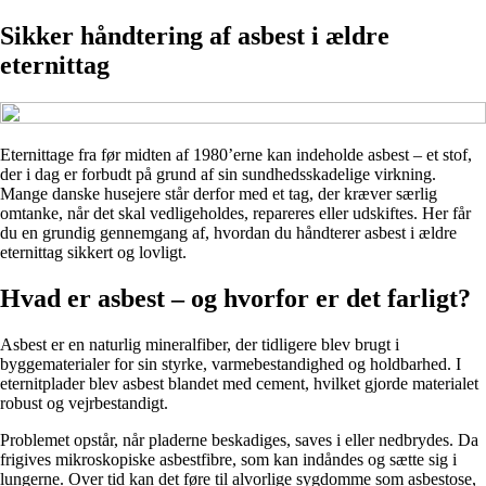
Sikker håndtering af asbest i ældre
eternittag
Eternittage fra før midten af 1980’erne kan indeholde asbest – et stof,
der i dag er forbudt på grund af sin sundhedsskadelige virkning.
Mange danske husejere står derfor med et tag, der kræver særlig
omtanke, når det skal vedligeholdes, repareres eller udskiftes. Her får
du en grundig gennemgang af, hvordan du håndterer asbest i ældre
eternittag sikkert og lovligt.
Hvad er asbest – og hvorfor er det farligt?
Asbest er en naturlig mineralfiber, der tidligere blev brugt i
byggematerialer for sin styrke, varmebestandighed og holdbarhed. I
eternitplader blev asbest blandet med cement, hvilket gjorde materialet
robust og vejrbestandigt.
Problemet opstår, når pladerne beskadiges, saves i eller nedbrydes. Da
frigives mikroskopiske asbestfibre, som kan indåndes og sætte sig i
lungerne. Over tid kan det føre til alvorlige sygdomme som asbestose,