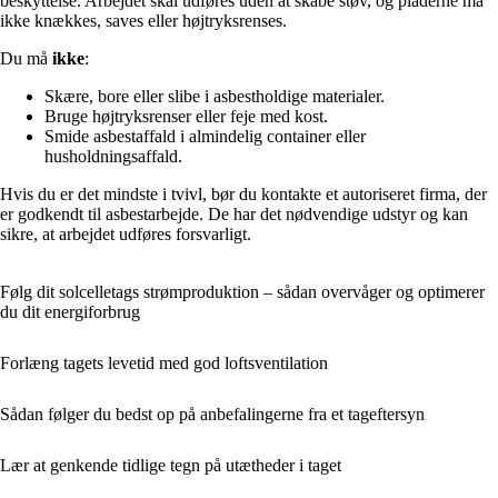
beskyttelse. Arbejdet skal udføres uden at skabe støv, og pladerne må
ikke knækkes, saves eller højtryksrenses.
Du må
ikke
:
Skære, bore eller slibe i asbestholdige materialer.
Bruge højtryksrenser eller feje med kost.
Smide asbestaffald i almindelig container eller
husholdningsaffald.
Hvis du er det mindste i tvivl, bør du kontakte et autoriseret firma, der
er godkendt til asbestarbejde. De har det nødvendige udstyr og kan
sikre, at arbejdet udføres forsvarligt.
Følg dit solcelletags strømproduktion – sådan overvåger og optimerer
du dit energiforbrug
Forlæng tagets levetid med god loftsventilation
Sådan følger du bedst op på anbefalingerne fra et tageftersyn
Lær at genkende tidlige tegn på utætheder i taget