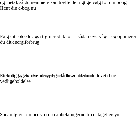
og metal, så du nemmere kan træffe det rigtige valg for din bolig.
Hent din e-bog nu
Følg dit solcelletags strømproduktion – sådan overvåger og optimerer
du dit energiforbrug
Forlæng tagets levetid med god loftsventilation
Eternittag vs. andre tagtyper – sådan vurderer du levetid og
vedligeholdelse
Sådan følger du bedst op på anbefalingerne fra et tageftersyn