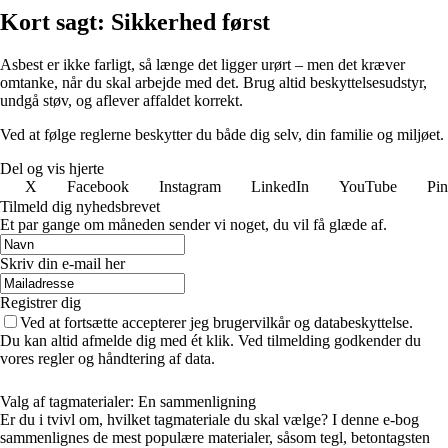
Kort sagt: Sikkerhed først
Asbest er ikke farligt, så længe det ligger urørt – men det kræver
omtanke, når du skal arbejde med det. Brug altid beskyttelsesudstyr,
undgå støv, og aflever affaldet korrekt.
Ved at følge reglerne beskytter du både dig selv, din familie og miljøet.
Del og vis hjerte
X
Facebook
Instagram
LinkedIn
YouTube
Pin
Tilmeld dig nyhedsbrevet
Et par gange om måneden sender vi noget, du vil få glæde af.
Skriv din e-mail her
Registrer dig
Ved at fortsætte accepterer jeg brugervilkår og databeskyttelse.
Du kan altid afmelde dig med ét klik. Ved tilmelding godkender du
vores regler og håndtering af data.
Valg af tagmaterialer: En sammenligning
Er du i tvivl om, hvilket tagmateriale du skal vælge? I denne e-bog
sammenlignes de mest populære materialer, såsom tegl, betontagsten