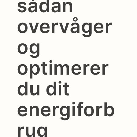
sådan
overvåger
og
optimerer
du dit
energiforb
rug