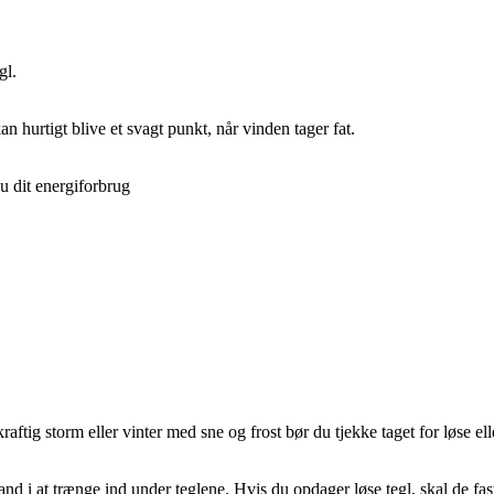
gl.
an hurtigt blive et svagt punkt, når vinden tager fat.
u dit energiforbrug
aftig storm eller vinter med sne og frost bør du tjekke taget for løse ell
nd i at trænge ind under teglene. Hvis du opdager løse tegl, skal de fas