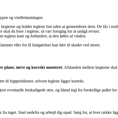
gtypen og vindbelastningen.
lægterne og holder teglene fast uden at gennembore dem. De fås i rustf
r skal du bore i teglene, så vær forsigtig for at undgå revner.
m teglens kant og forhindrer, at den løftes af vinden.
lammer eller for få fastgørelser kan føre til skader ved storm.
er plane, tørre og korrekt monteret
. Afstanden mellem lægterne skal pa
øre til fugtproblemer, selvom teglene ligger korrekt.
ern eventuelle beskadigede sten, og bland tegl fra forskellige paller for
ra taget. Start nedefra og arbejd dig opad. Sørg for, at hver række ligg