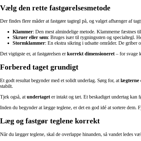
Vælg den rette fastgørelsesmetode
Der findes flere måder at fastgøre tagtegl på, og valget afhænger af ta
Klammer
: Den mest almindelige metode. Klammerne fæstnes til 
Skruer eller søm
: Bruges især til rygningssten og specialtegl. He
Stormklammer
: En ekstra sikring i udsatte områder. De griber o
Det vigtigste er, at fastgørelsen er
korrekt dimensioneret
– for svage k
Forbered taget grundigt
Et godt resultat begynder med et solidt underlag. Sørg for, at
lægterne 
stabilt.
Tjek også, at
undertaget
er intakt og tæt. Et beskadiget undertag kan f
Inden du begynder at lægge teglene, er det en god idé at sortere dem. Fj
Læg og fastgør teglene korrekt
Når du lægger teglene, skal de overlappe hinanden, så vandet ledes væk f