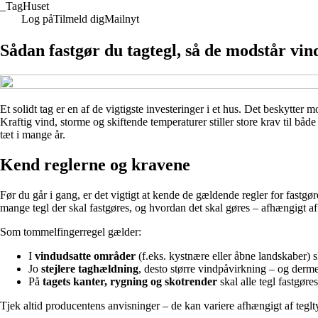
_
TagHuset
Log på
Tilmeld dig
Mailnyt
Sådan fastgør du tagtegl, så de modstår vin
Et solidt tag er en af de vigtigste investeringer i et hus. Det beskytter
Kraftig vind, storme og skiftende temperaturer stiller store krav til båd
tæt i mange år.
Kend reglerne og kravene
Før du går i gang, er det vigtigt at kende de gældende regler for fastgør
mange tegl der skal fastgøres, og hvordan det skal gøres – afhængigt 
Som tommelfingerregel gælder:
I
vindudsatte områder
(f.eks. kystnære eller åbne landskaber) s
Jo
stejlere taghældning
, desto større vindpåvirkning – og derme
På
tagets kanter, rygning og skotrender
skal alle tegl fastgøres
Tjek altid producentens anvisninger – de kan variere afhængigt af teglt