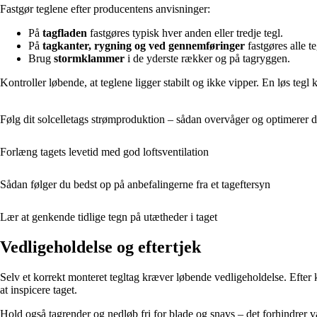
Fastgør teglene efter producentens anvisninger:
På
tagfladen
fastgøres typisk hver anden eller tredje tegl.
På
tagkanter, rygning og ved gennemføringer
fastgøres alle te
Brug
stormklammer
i de yderste rækker og på tagryggen.
Kontroller løbende, at teglene ligger stabilt og ikke vipper. En løs tegl k
Følg dit solcelletags strømproduktion – sådan overvåger og optimerer d
Forlæng tagets levetid med god loftsventilation
Sådan følger du bedst op på anbefalingerne fra et tageftersyn
Lær at genkende tidlige tegn på utætheder i taget
Vedligeholdelse og eftertjek
Selv et korrekt monteret tegltag kræver løbende vedligeholdelse. Efter kr
at inspicere taget.
Hold også tagrender og nedløb fri for blade og snavs – det forhindrer va