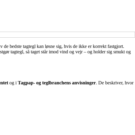
v de bedste tagtegl kan løsne sig, hvis de ikke er korrekt fastgjort.
astgør tagtegl, så taget står imod vind og vejr – og holder sig smukt og
ntet
og i
Tagpap- og teglbranchens anvisninger
. De beskriver, hvor