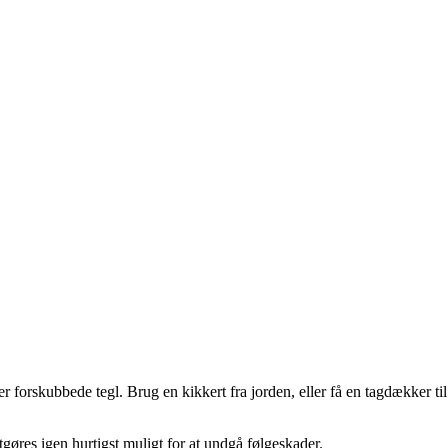
er forskubbede tegl. Brug en kikkert fra jorden, eller få en tagdækker til
tgøres igen hurtigst muligt for at undgå følgeskader.