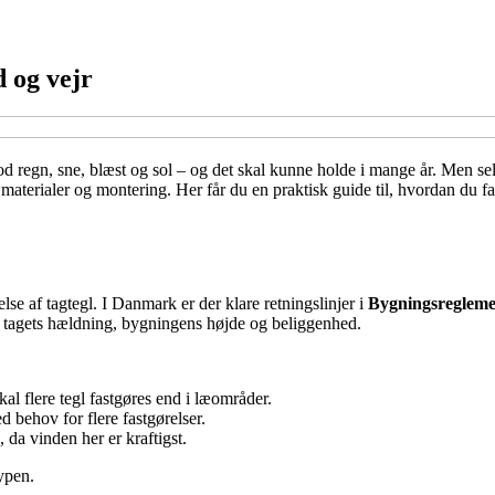
d og vejr
 mod regn, sne, blæst og sol – og det skal kunne holde i mange år. Men sel
e materialer og montering. Her får du en praktisk guide til, hvordan du f
else af tagtegl. I Danmark er der klare retningslinjer i
Bygningsregleme
af tagets hældning, bygningens højde og beliggenhed.
kal flere tegl fastgøres end i læområder.
d behov for flere fastgørelser.
, da vinden her er kraftigst.
ypen.