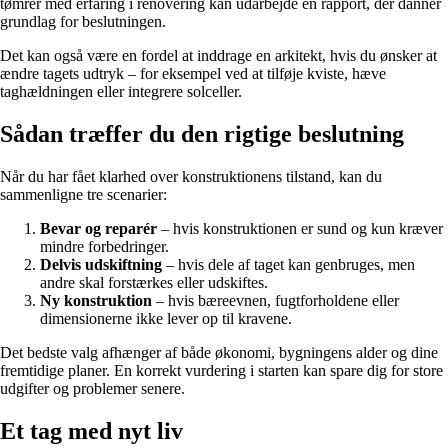
tømrer med erfaring i renovering kan udarbejde en rapport, der danner
grundlag for beslutningen.
Det kan også være en fordel at inddrage en arkitekt, hvis du ønsker at
ændre tagets udtryk – for eksempel ved at tilføje kviste, hæve
taghældningen eller integrere solceller.
Sådan træffer du den rigtige beslutning
Når du har fået klarhed over konstruktionens tilstand, kan du
sammenligne tre scenarier:
Bevar og reparér
– hvis konstruktionen er sund og kun kræver
mindre forbedringer.
Delvis udskiftning
– hvis dele af taget kan genbruges, men
andre skal forstærkes eller udskiftes.
Ny konstruktion
– hvis bæreevnen, fugtforholdene eller
dimensionerne ikke lever op til kravene.
Det bedste valg afhænger af både økonomi, bygningens alder og dine
fremtidige planer. En korrekt vurdering i starten kan spare dig for store
udgifter og problemer senere.
Et tag med nyt liv