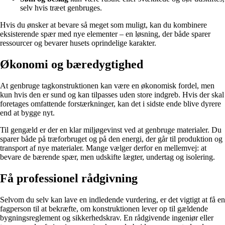
selv hvis træet genbruges.
Hvis du ønsker at bevare så meget som muligt, kan du kombinere
eksisterende spær med nye elementer – en løsning, der både sparer
ressourcer og bevarer husets oprindelige karakter.
Økonomi og bæredygtighed
At genbruge tagkonstruktionen kan være en økonomisk fordel, men
kun hvis den er sund og kan tilpasses uden store indgreb. Hvis der skal
foretages omfattende forstærkninger, kan det i sidste ende blive dyrere
end at bygge nyt.
Til gengæld er der en klar miljøgevinst ved at genbruge materialer. Du
sparer både på træforbruget og på den energi, der går til produktion og
transport af nye materialer. Mange vælger derfor en mellemvej: at
bevare de bærende spær, men udskifte lægter, undertag og isolering.
Få professionel rådgivning
Selvom du selv kan lave en indledende vurdering, er det vigtigt at få en
fagperson til at bekræfte, om konstruktionen lever op til gældende
bygningsreglement og sikkerhedskrav. En rådgivende ingeniør eller