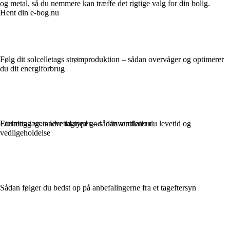
og metal, så du nemmere kan træffe det rigtige valg for din bolig.
Hent din e-bog nu
Følg dit solcelletags strømproduktion – sådan overvåger og optimerer
du dit energiforbrug
Forlæng tagets levetid med god loftsventilation
Eternittag vs. andre tagtyper – sådan vurderer du levetid og
vedligeholdelse
Sådan følger du bedst op på anbefalingerne fra et tageftersyn