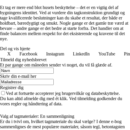
Et tag er mere end blot husets beskyttelse – det er en vigtig del af
bygningens identitet. Ved at vurdere din tagkonstruktion grundigt og
tage kvalificerede beslutninger kan du skabe et resultat, der både er
holdbart, bæredygtigt og smukt. Nogle gange er det gamle træ værd at
bevare – andre gange er det bedre at starte forfra. Det handler om at
finde balancen mellem respekt for det eksisterende og kravene til det
nye.
Del og vis hjerte
X
Facebook
Instagram
LinkedIn
YouTube
Pin
Tilmeld dig nyhedsbrevet
Et par gange om måneden sender vi noget, du vil få glæde af.
Skriv din e-mail her
Registrer dig
Ved at fortsætte accepterer jeg brugervilkår og databeskyttelse.
Du kan altid afmelde dig med ét klik. Ved tilmelding godkender du
vores regler og håndtering af data.
Valg af tagmaterialer: En sammenligning
Er du i tvivl om, hvilket tagmateriale du skal vælge? I denne e-bog
sammenlignes de mest populære materialer, såsom tegl, betontagsten