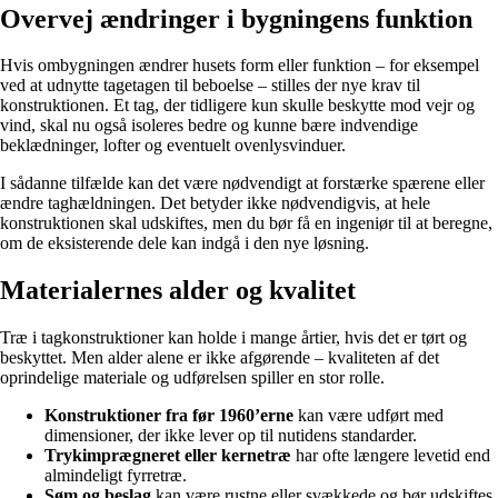
Overvej ændringer i bygningens funktion
Hvis ombygningen ændrer husets form eller funktion – for eksempel
ved at udnytte tagetagen til beboelse – stilles der nye krav til
konstruktionen. Et tag, der tidligere kun skulle beskytte mod vejr og
vind, skal nu også isoleres bedre og kunne bære indvendige
beklædninger, lofter og eventuelt ovenlysvinduer.
I sådanne tilfælde kan det være nødvendigt at forstærke spærene eller
ændre taghældningen. Det betyder ikke nødvendigvis, at hele
konstruktionen skal udskiftes, men du bør få en ingeniør til at beregne,
om de eksisterende dele kan indgå i den nye løsning.
Materialernes alder og kvalitet
Træ i tagkonstruktioner kan holde i mange årtier, hvis det er tørt og
beskyttet. Men alder alene er ikke afgørende – kvaliteten af det
oprindelige materiale og udførelsen spiller en stor rolle.
Konstruktioner fra før 1960’erne
kan være udført med
dimensioner, der ikke lever op til nutidens standarder.
Trykimprægneret eller kernetræ
har ofte længere levetid end
almindeligt fyrretræ.
Søm og beslag
kan være rustne eller svækkede og bør udskiftes,