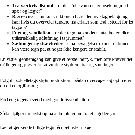
Træværkets tilstand
– er der råd, svamp eller insektangreb i
spær og lægter?
Bæreevne
– kan konstruktionen bære den nye tagbelægning,
især hvis du overvejer tungere materialer som tegl i stedet for let
tagpap?
Fugt og ventilation
– er der tegn på kondens, utætheder eller
utilstrækkelig udluftning i tagrummet?
Sætninger og skævheder
– små bevægelser i konstruktionen
kan være tegn på, at noget ikke længere er stabilt.
En visuel gennemgang kan give et første indtryk, men ofte kræver det
målinger og prøver for at vurdere styrken i træ og samlinger.
Følg dit solcelletags strømproduktion – sådan overvåger og optimerer
du dit energiforbrug
Forlæng tagets levetid med god loftsventilation
Sådan følger du bedst op på anbefalingerne fra et tageftersyn
Lær at genkende tidlige tegn på utætheder i taget